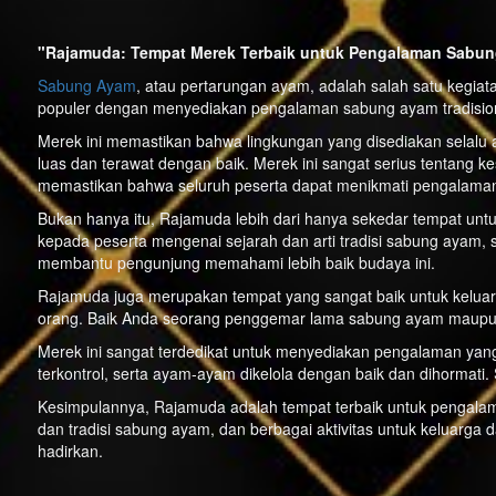
"Rajamuda: Tempat Merek Terbaik untuk Pengalaman Sabung
Sabung Ayam
, atau pertarungan ayam, adalah salah satu kegia
populer dengan menyediakan pengalaman sabung ayam tradisio
Merek ini memastikan bahwa lingkungan yang disediakan selalu
luas dan terawat dengan baik. Merek ini sangat serius tentang k
memastikan bahwa seluruh peserta dapat menikmati pengalaman
Bukan hanya itu, Rajamuda lebih dari hanya sekedar tempat unt
kepada peserta mengenai sejarah dan arti tradisi sabung ayam
membantu pengunjung memahami lebih baik budaya ini.
Rajamuda juga merupakan tempat yang sangat baik untuk keluar
orang. Baik Anda seorang penggemar lama sabung ayam maupun 
Merek ini sangat terdedikat untuk menyediakan pengalaman yan
terkontrol, serta ayam-ayam dikelola dengan baik dan dihormat
Kesimpulannya, Rajamuda adalah tempat terbaik untuk pengalam
dan tradisi sabung ayam, dan berbagai aktivitas untuk keluar
hadirkan.