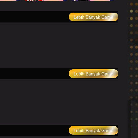
Lebih Banyak Game
Lebih Banyak Game
Lebih Banyak Game